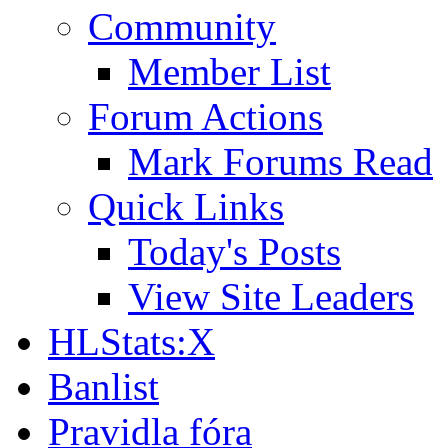
Community
Member List
Forum Actions
Mark Forums Read
Quick Links
Today's Posts
View Site Leaders
HLStats:X
Banlist
Pravidla fóra