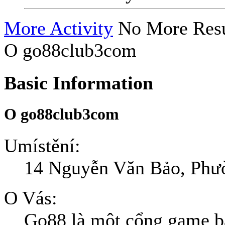
More Activity
No More Resu
O go88club3com
Basic Information
O go88club3com
Umístění:
14 Nguyễn Văn Bảo, Phư
O Vás:
Go88 là một cổng game bà