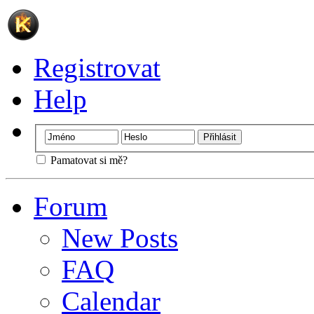
Registrovat
Help
Pamatovat si mě?
Forum
New Posts
FAQ
Calendar