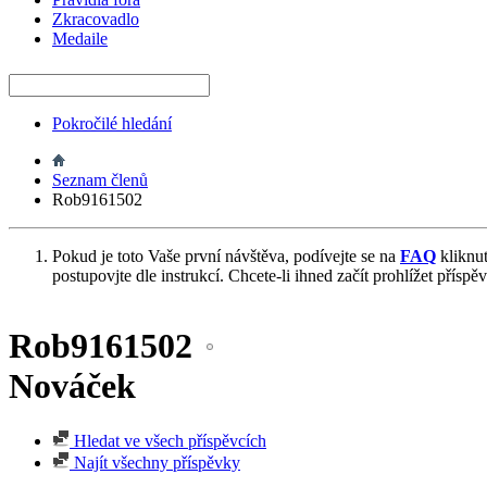
Zkracovadlo
Medaile
Pokročilé hledání
Seznam členů
Rob9161502
Pokud je toto Vaše první návštěva, podívejte se na
FAQ
kliknu
postupovjte dle instrukcí. Chcete-li ihned začít prohlížet příspě
Rob9161502
Nováček
Hledat ve všech příspěvcích
Najít všechny příspěvky