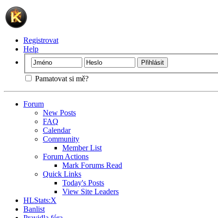
Registrovat
Help
Pamatovat si mě?
Forum
New Posts
FAQ
Calendar
Community
Member List
Forum Actions
Mark Forums Read
Quick Links
Today's Posts
View Site Leaders
HLStats:X
Banlist
Pravidla fóra