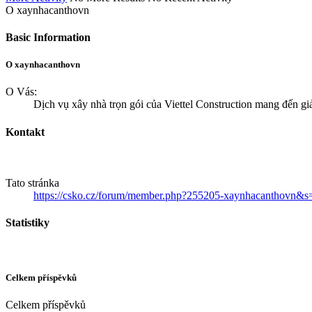
O xaynhacanthovn
Basic Information
O xaynhacanthovn
O Vás:
Dịch vụ xây nhà trọn gói của Viettel Construction mang đến giả
Kontakt
Tato stránka
https://csko.cz/forum/member.php?255205-xaynhacanthovn&
Statistiky
Celkem příspěvků
Celkem příspěvků