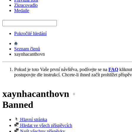
Zkracovadlo
Medaile
Pokročilé hledání
Seznam členů
xaynhacanthovn
Pokud je toto Vaše první návštěva, podívejte se na
FAQ
kliknu
postupovjte dle instrukcí. Chcete-li ihned začít prohlížet příspě
xaynhacanthovn
Banned
Hlavní stránka
Hledat ve všech příspěvcích
Najít všechny příspěvky