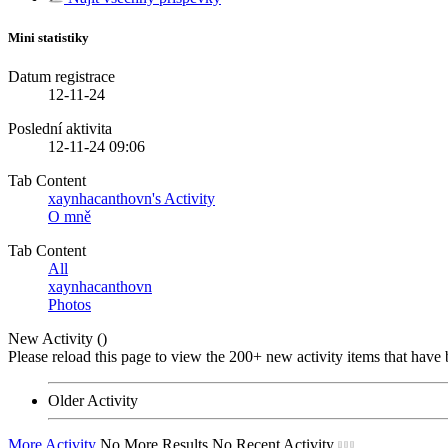
Mini statistiky
Datum registrace
12-11-24
Poslední aktivita
12-11-24
09:06
Tab Content
xaynhacanthovn's Activity
O mně
Tab Content
All
xaynhacanthovn
Photos
New Activity (
)
Please reload this page to view the 200+ new activity items that have 
Older Activity
More Activity
No More Results
No Recent Activity