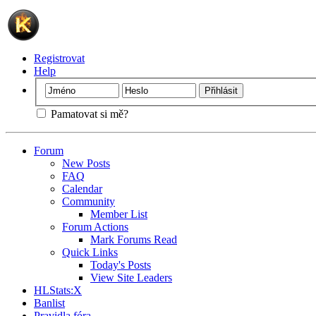
Registrovat
Help
Pamatovat si mě?
Forum
New Posts
FAQ
Calendar
Community
Member List
Forum Actions
Mark Forums Read
Quick Links
Today's Posts
View Site Leaders
HLStats:X
Banlist
Pravidla fóra