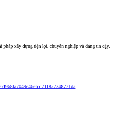
i pháp xây dựng tiện lợi, chuyên nghiệp và đáng tin cậy.
s=7f968fa7049e46efcd711827348771da