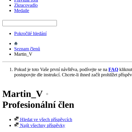
Zkracovadlo
Medaile
Pokročilé hledání
Seznam členů
Martin_V
Pokud je toto Vaše první návštěva, podívejte se na
FAQ
kliknu
postupovjte dle instrukcí. Chcete-li ihned začít prohlížet příspě
Martin_V
Profesionální člen
Hledat ve všech příspěvcích
Najít všechny příspěvky