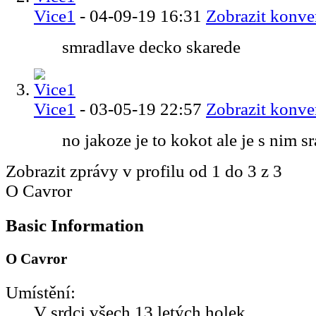
Vice1
-
04-09-19
16:31
Zobrazit konve
smradlave decko skarede
Vice1
-
03-05-19
22:57
Zobrazit konve
no jakoze je to kokot ale je s nim s
Zobrazit zprávy v profilu od 1 do
3
z
3
O Cavror
Basic Information
O Cavror
Umístění:
V srdci všech 13 letých holek