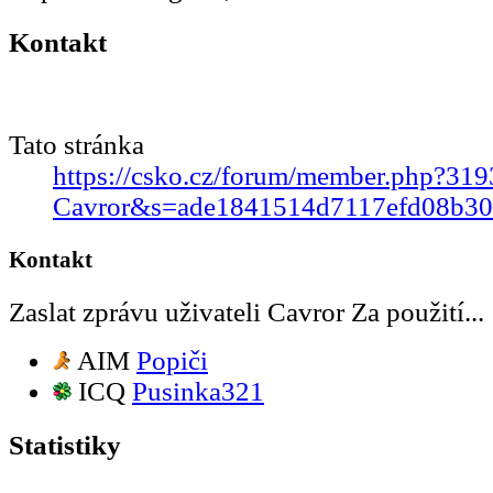
Kontakt
Tato stránka
https://csko.cz/forum/member.php?319
Cavror&s=ade1841514d7117efd08b30
Kontakt
Zaslat zprávu uživateli Cavror Za použití...
AIM
Popiči
ICQ
Pusinka321
Statistiky