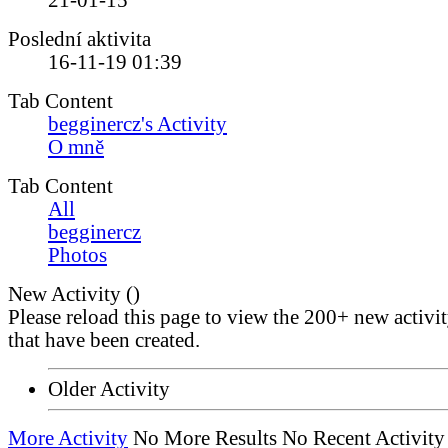
21-01-15
Poslední aktivita
16-11-19
01:39
Tab Content
begginercz's Activity
O mně
Tab Content
All
begginercz
Photos
New Activity (
)
Please reload this page to view the 200+ new activi
that have been created.
Older Activity
More Activity
No More Results
No Recent Activity