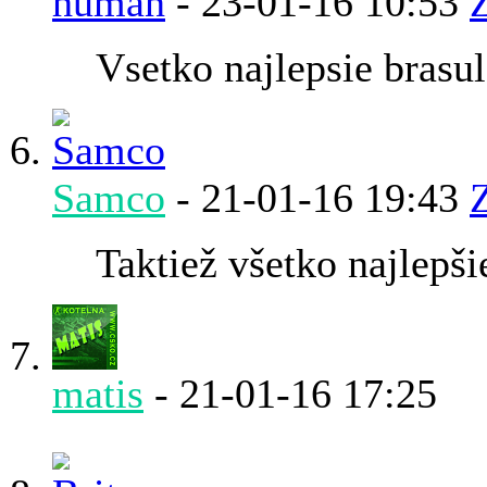
human
-
23-01-16
10:53
Vsetko najlepsie brasul
Samco
-
21-01-16
19:43
Taktiež všetko najlepš
matis
-
21-01-16
17:25