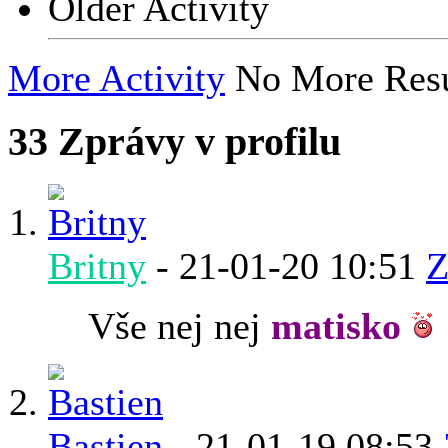
Older Activity
More Activity
No More Resu
33
Zprávy v profilu
Britny
-
21-01-20
10:51
Z
Vše nej nej
matisko
Bastien
-
21-01-19
08:53