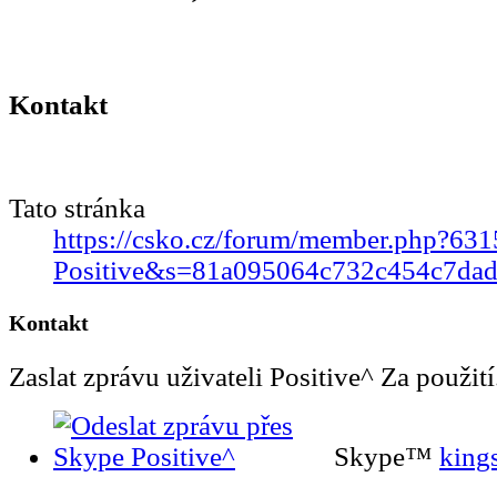
Kontakt
Tato stránka
https://csko.cz/forum/member.php?631
Positive&s=81a095064c732c454c7dad
Kontakt
Zaslat zprávu uživateli Positive^ Za použití.
Skype™
king