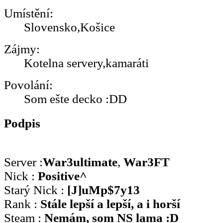
Umístění:
Slovensko,Košice
Zájmy:
Kotelna servery,kamaráti
Povolání:
Som ešte decko :DD
Podpis
Server :
War3ultimate
,
War3FT
Nick :
Positive^
Starý Nick :
[J]uMp$7y13
Rank :
Stále lepší a lepší, a i horší
Steam :
Nemám, som NS lama :D