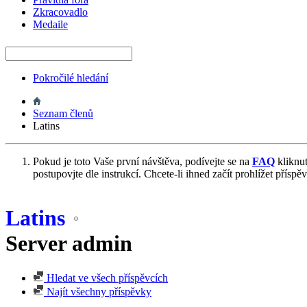
Zkracovadlo
Medaile
Pokročilé hledání
Seznam členů
Latins
Pokud je toto Vaše první návštěva, podívejte se na
FAQ
kliknu
postupovjte dle instrukcí. Chcete-li ihned začít prohlížet příspě
Latins
Server admin
Hledat ve všech příspěvcích
Najít všechny příspěvky