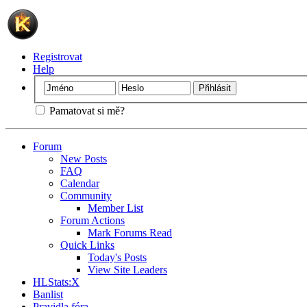
Registrovat
Help
Pamatovat si mě?
Forum
New Posts
FAQ
Calendar
Community
Member List
Forum Actions
Mark Forums Read
Quick Links
Today's Posts
View Site Leaders
HLStats:X
Banlist
Pravidla fóra