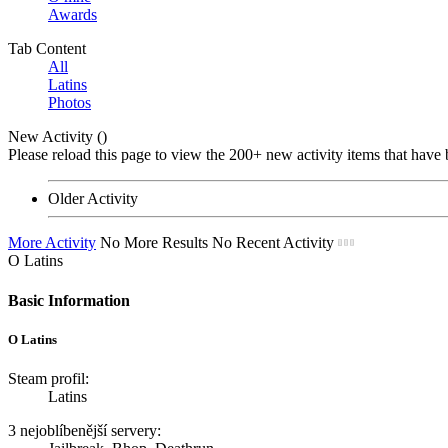
Awards
Tab Content
All
Latins
Photos
New Activity (
)
Please reload this page to view the 200+ new activity items that have 
Older Activity
More Activity
No More Results
No Recent Activity
O Latins
Basic Information
O Latins
Steam profil:
Latins
3 nejoblíbenější servery: