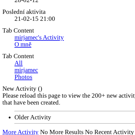
28-02-12
Poslední aktivita
21-02-15
21:00
Tab Content
mirjamec's Activity
O mně
Tab Content
All
mirjamec
Photos
New Activity (
)
Please reload this page to view the 200+ new activi
that have been created.
Older Activity
More Activity
No More Results
No Recent Activity