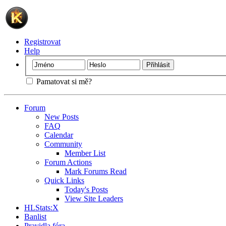
Registrovat
Help
Pamatovat si mě?
Forum
New Posts
FAQ
Calendar
Community
Member List
Forum Actions
Mark Forums Read
Quick Links
Today's Posts
View Site Leaders
HLStats:X
Banlist
Pravidla fóra