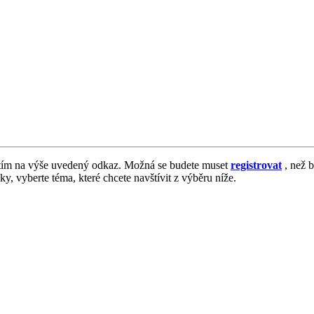
tím na výše uvedený odkaz. Možná se budete muset
registrovat
, než b
vky, vyberte téma, které chcete navštívit z výběru níže.