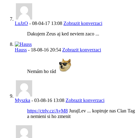
LuJzO
-
08-04-17
13:08
Zobrazit konverzaci
Dakujem Zeus aj ked neviem zaco ...
Hauss
-
18-08-16
20:54
Zobrazit konverzaci
Nemám ho rád
Myszka
-
03-08-16
13:08
Zobrazit konverzaci
https://ctrlv.cz/AyM8
JurajLev ... kopiruje nas Clan Tag
a nemieni si ho zmenit