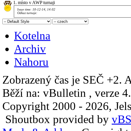
1. místo v AWP turnaji
Issue time: 10-12-14, 14:02
Odkaz turnaje:
Kotelna
Archiv
Nahoru
Zobrazený čas je SEČ +2. A
Běží na: vBulletin , verze 4
Copyright 2000 - 2026, Jels
Shoutbox provided by
vBS