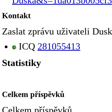
Duska&s=1da013b005cf3
Kontakt
Zaslat zprávu uživateli Dusk
ICQ
281055413
Statistiky
Celkem příspěvků
Celkem příspěvků