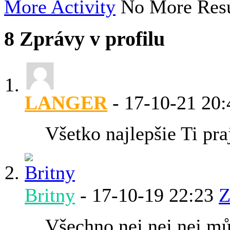
More Activity
No More Resu
8
Zprávy v profilu
LANGER
-
17-10-21
20:
Všetko najlepšie Ti pr
Britny
-
17-10-19
22:23
Z
Všechno nej nej nej m