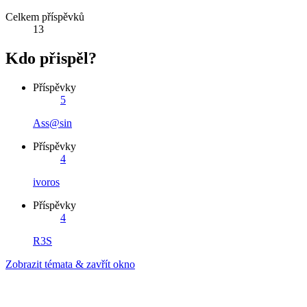
Celkem příspěvků
13
Kdo přispěl?
Příspěvky
5
Ass@sin
Příspěvky
4
ivoros
Příspěvky
4
R3S
Zobrazit témata & zavřít okno