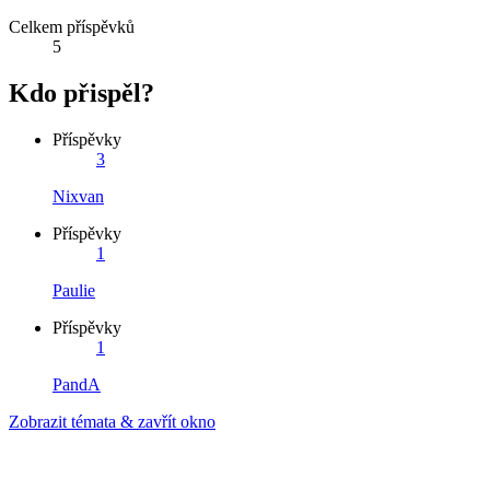
Celkem příspěvků
5
Kdo přispěl?
Příspěvky
3
Nixvan
Příspěvky
1
Paulie
Příspěvky
1
PandA
Zobrazit témata & zavřít okno