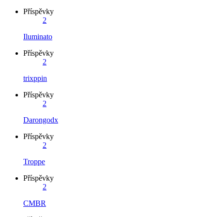
Příspěvky
2
Iluminato
Příspěvky
2
trixppin
Příspěvky
2
Darongodx
Příspěvky
2
Troppe
Příspěvky
2
CMBR