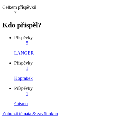
Celkem příspěvků
7
Kdo přispěl?
Příspěvky
5
LANGER
Příspěvky
1
Koprakek
Příspěvky
1
^nismo
Zobrazit témata & zavřít okno