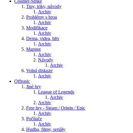
Counter-Strike
Tipy, triky, návody
Archiv
Problémy s hrou
Archiv
Modifikace
Archiv
Dema, videa, hltv
Archiv
Maping
Archiv
Návody
Archiv
Volná diskuze
Archiv
Offtopic
Jiné hry
League of Legends
Archiv
Archiv
Free hry - Steam / Origin / Epic
Archiv
Počítače
Archiv
Hudba, filmy, seriály