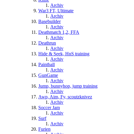
Archiv
War3 FT, Ultimate
Archiv
Basebuilder
Archiv
Deathmatch 1,2, FFA
Archiv
Deathrun
Archiv
Hide & Seek, HnS training
Archiv
Paintball
Archiv
GunGame
Archiv
Jump, bunnyhop, jump training
Archiv
Awp, Aim, Fy, scoutzknivez
Archiv
Soccer Jam
Archiv
Surf
Archiv
Furien