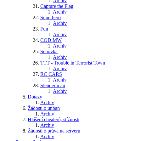
Archiv
Capture the Flag
Archiv
Superhero
Archiv
Fun
Archiv
COD:MW
Archiv
Schovka
Archiv
TTT - Trouble in Terrorist Town
Archiv
RC CARS
Archiv
Slender man
Archiv
Dotazy
Archiv
Žádosti o unban
Archiv
Hlášení cheaterů, stížnosti
Archiv
Žádosti o práva na serveru
Archiv