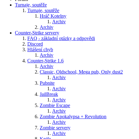
Turnaje, soutěže
Turnaje, soutěže
Hráč Kotelny
Archiv
Archiv
Counter-Strike servery
FAQ - základní otázky a odpovědi
Discord
Hlášení chyb
Archiv
Counter-Strike 1.6
Archiv
Classic, Oldschool, Mega pub, Only dust2
Archiv
Pubnite
Archiv
JailBreak
Archiv
Zombie Escape
Archiv
Zombie Apokalypsa + Revolution
Archiv
Zombie servery
Archiv
Knife