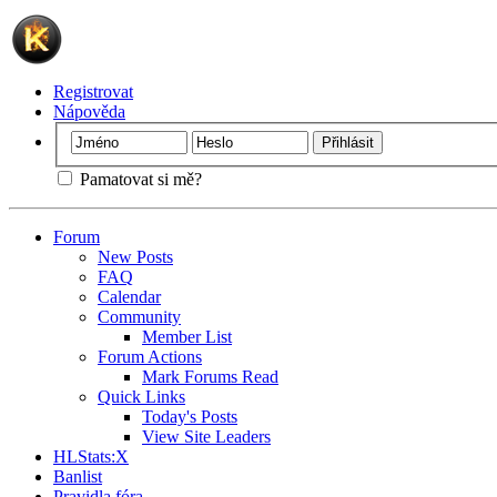
Registrovat
Nápověda
Pamatovat si mě?
Forum
New Posts
FAQ
Calendar
Community
Member List
Forum Actions
Mark Forums Read
Quick Links
Today's Posts
View Site Leaders
HLStats:X
Banlist
Pravidla fóra