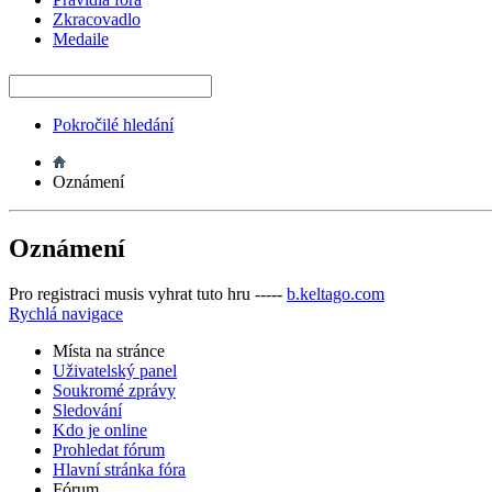
Zkracovadlo
Medaile
Pokročilé hledání
Oznámení
Oznámení
Pro registraci musis vyhrat tuto hru -----
b.keltago.com
Rychlá navigace
Místa na stránce
Uživatelský panel
Soukromé zprávy
Sledování
Kdo je online
Prohledat fórum
Hlavní stránka fóra
Fórum