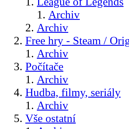
League of Legends
Archiv
Archiv
Free hry - Steam / Orig
Archiv
Počítače
Archiv
Hudba, filmy, seriály
Archiv
Vše ostatní