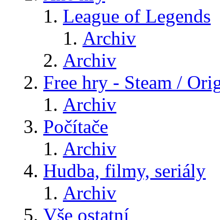
League of Legends
Archiv
Archiv
Free hry - Steam / Orig
Archiv
Počítače
Archiv
Hudba, filmy, seriály
Archiv
Vše ostatní