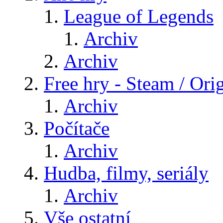
League of Legends
Archiv
Archiv
Free hry - Steam / Orig
Archiv
Počítače
Archiv
Hudba, filmy, seriály
Archiv
Vše ostatní