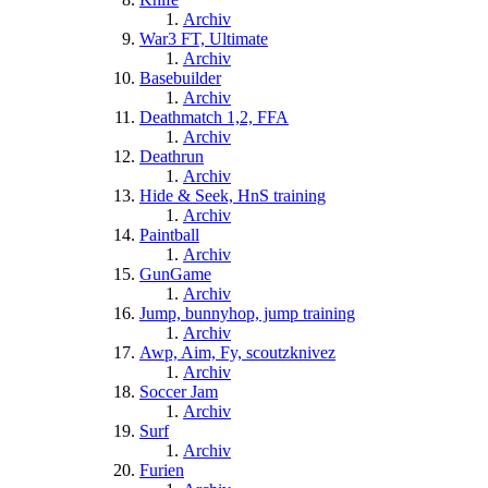
Archiv
War3 FT, Ultimate
Archiv
Basebuilder
Archiv
Deathmatch 1,2, FFA
Archiv
Deathrun
Archiv
Hide & Seek, HnS training
Archiv
Paintball
Archiv
GunGame
Archiv
Jump, bunnyhop, jump training
Archiv
Awp, Aim, Fy, scoutzknivez
Archiv
Soccer Jam
Archiv
Surf
Archiv
Furien