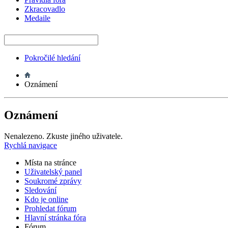
Zkracovadlo
Medaile
Pokročilé hledání
Oznámení
Oznámení
Nenalezeno. Zkuste jiného uživatele.
Rychlá navigace
Místa na stránce
Uživatelský panel
Soukromé zprávy
Sledování
Kdo je online
Prohledat fórum
Hlavní stránka fóra
Fórum