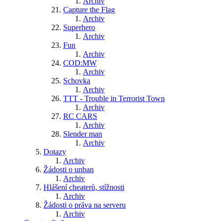
Archiv
Capture the Flag
Archiv
Superhero
Archiv
Fun
Archiv
COD:MW
Archiv
Schovka
Archiv
TTT - Trouble in Terrorist Town
Archiv
RC CARS
Archiv
Slender man
Archiv
Dotazy
Archiv
Žádosti o unban
Archiv
Hlášení cheaterů, stížnosti
Archiv
Žádosti o práva na serveru
Archiv