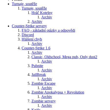
Turnaje, soutěže
Turnaje, soutěže
Hráč Kotelny
Archiv
Archiv
Counter-Strike servery
FAQ - základní otázky a odpovědi
Discord
Hlášení chyb
Archiv
Counter-Strike 1.6
Archiv
Classic, Oldschool, Mega pub, Only dust2
Archiv
Pubnite
Archiv
JailBreak
Archiv
Zombie Escape
Archiv
Zombie Apokalypsa + Revolution
Archiv
Zombie servery
Archiv
Knife