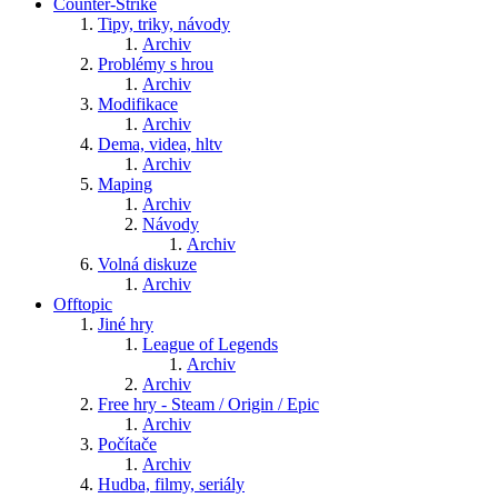
Counter-Strike
Tipy, triky, návody
Archiv
Problémy s hrou
Archiv
Modifikace
Archiv
Dema, videa, hltv
Archiv
Maping
Archiv
Návody
Archiv
Volná diskuze
Archiv
Offtopic
Jiné hry
League of Legends
Archiv
Archiv
Free hry - Steam / Origin / Epic
Archiv
Počítače
Archiv
Hudba, filmy, seriály