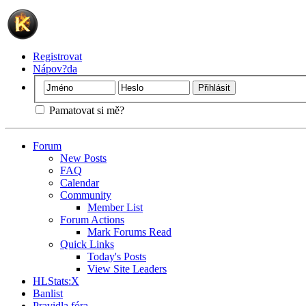
Registrovat
Nápov?da
Pamatovat si mě?
Forum
New Posts
FAQ
Calendar
Community
Member List
Forum Actions
Mark Forums Read
Quick Links
Today's Posts
View Site Leaders
HLStats:X
Banlist
Pravidla fóra