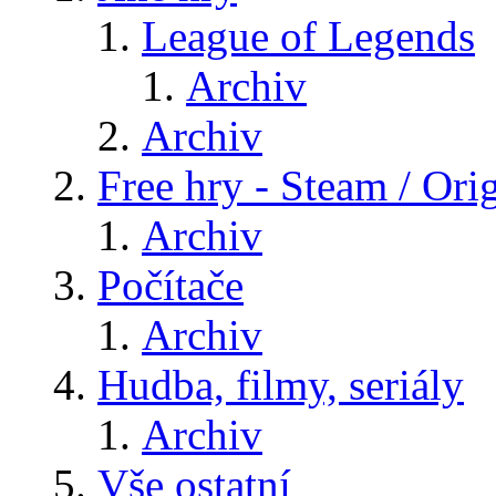
League of Legends
Archiv
Archiv
Free hry - Steam / Orig
Archiv
Počítače
Archiv
Hudba, filmy, seriály
Archiv
Vše ostatní