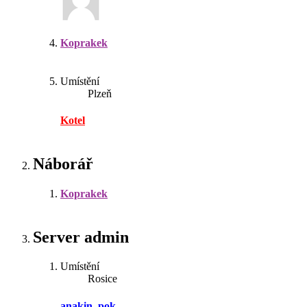
Koprakek
Umístění
Plzeň
Kotel
Náborář
Koprakek
Server admin
Umístění
Rosice
anakin_pok