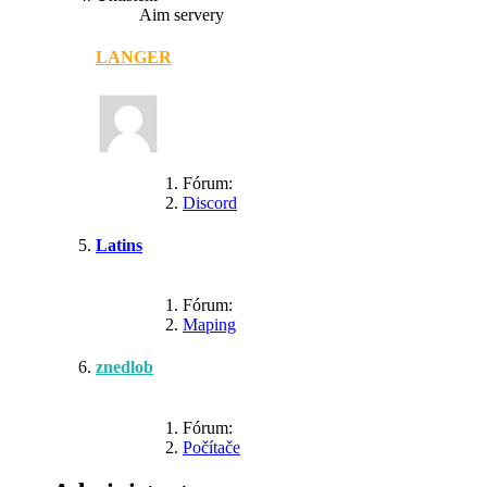
Aim servery
LANGER
Fórum:
Discord
Latins
Fórum:
Maping
znedlob
Fórum:
Počítače