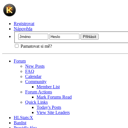
Registrovat
Nápověda
Pamatovat si mě?
Forum
New Posts
FAQ
Calendar
Community
Member List
Forum Actions
Mark Forums Read
Quick Links
Today's Posts
View Site Leaders
HLStats:X
Banlist
Pravidla fóra