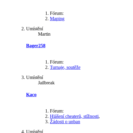
Fórum:
Maping
Umístění
Martin
Bager258
Fórum:
Turnaje, soutěže
Umístění
Jailbreak
Kaco
Fórum:
Hlášení cheaterů, stížnosti
,
Žádosti o unban
Umístění