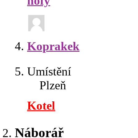
hofy
Koprakek
Umístění
Plzeň
Kotel
Náborář