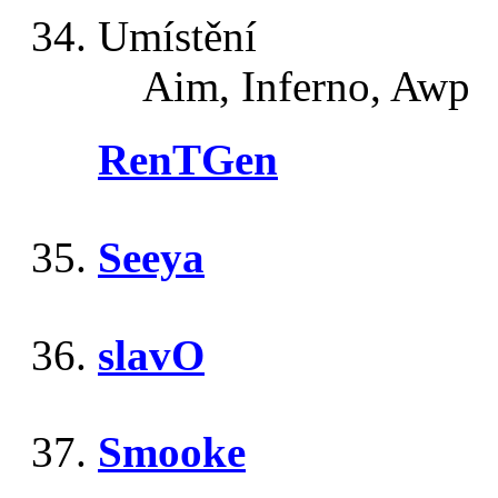
Umístění
Aim, Inferno, Awp
RenTGen
Seeya
slavO
Smooke