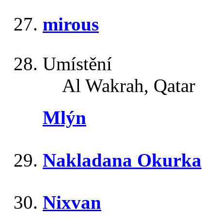
mirous
Umístění
Al Wakrah, Qatar
Mlýn
Nakladana Okurka
Nixvan