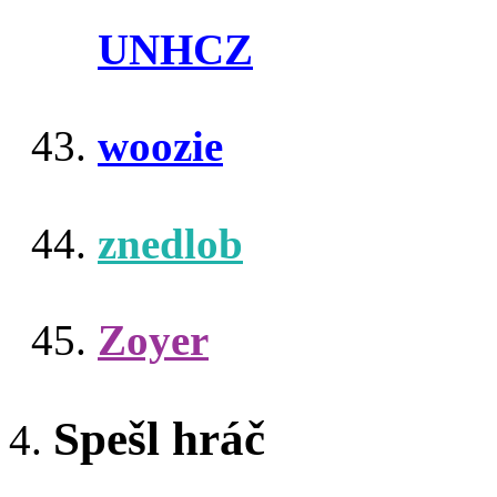
UNHCZ
woozie
znedlob
Zoyer
Spešl hráč