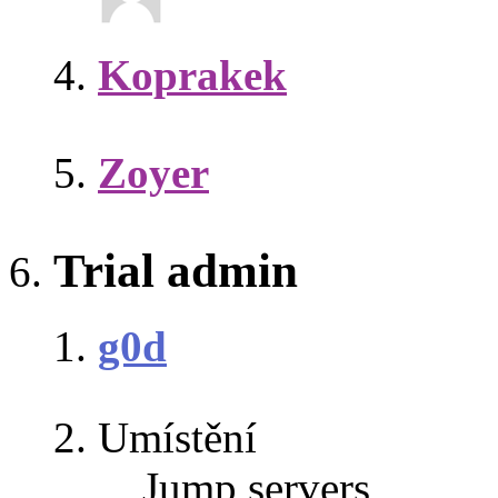
Koprakek
Zoyer
Trial admin
g0d
Umístění
Jump servers