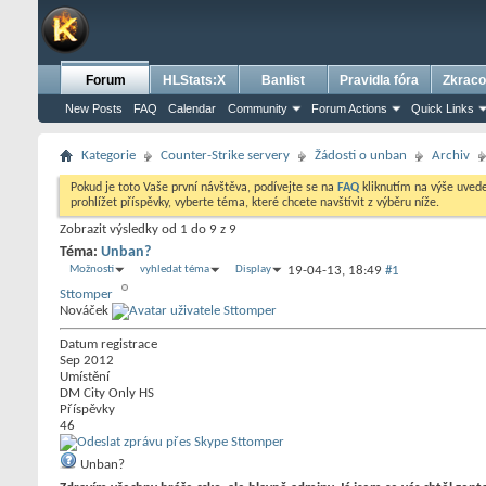
Forum
HLStats:X
Banlist
Pravidla fóra
Zkraco
New Posts
FAQ
Calendar
Community
Forum Actions
Quick Links
Kategorie
Counter-Strike servery
Žádosti o unban
Archiv
Pokud je toto Vaše první návštěva, podívejte se na
FAQ
kliknutím na výše uve
prohlížet příspěvky, vyberte téma, které chcete navštívit z výběru níže.
Zobrazit výsledky od 1 do 9 z 9
Téma:
Unban?
Možnosti
vyhledat téma
Display
19-04-13,
18:49
#1
Sttomper
Nováček
Datum registrace
Sep 2012
Umístění
DM City Only HS
Příspěvky
46
Unban?