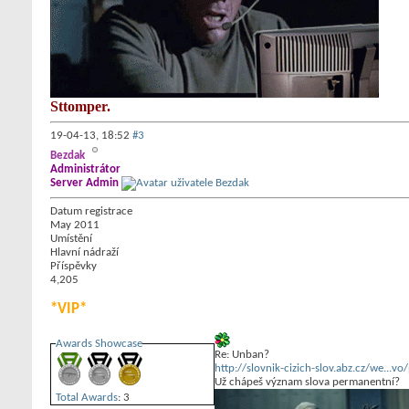
Sttomper.
19-04-13,
18:52
#3
Bezdak
Administrátor
Server Admin
Datum registrace
May 2011
Umístění
Hlavní nádraží
Příspěvky
4,205
*VIP*
Awards Showcase
Re: Unban?
http://slovnik-cizich-slov.abz.cz/we...v
Už chápeš význam slova permanentní?
Total Awards
: 3