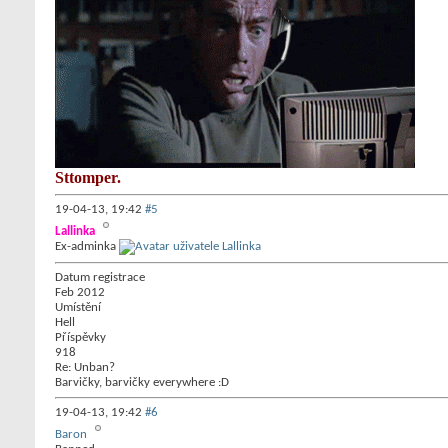
Sttomper.
19-04-13,
19:42
#5
Lallinka
Ex-adminka
Datum registrace
Feb 2012
Umístění
Hell
Příspěvky
918
Re: Unban?
Barvičky, barvičky everywhere :D
19-04-13,
19:42
#6
Baron