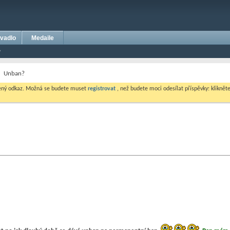
vadlo
Medaile
Unban?
dený odkaz. Možná se budete muset
registrovat
, než budete moci odesílat příspěvky: klikněte 