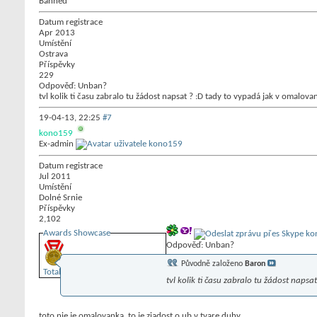
Banned
Datum registrace
Apr 2013
Umístění
Ostrava
Příspěvky
229
Odpověď: Unban?
tvl kolik ti času zabralo tu žádost napsat ? :D tady to vypadá jak v omalova
19-04-13,
22:25
#7
kono159
Ex-admin
Datum registrace
Jul 2011
Umístění
Dolné Srnie
Příspěvky
2,102
Awards Showcase
Odpověď: Unban?
Původně založeno
Baron
Total Awards
: 1
tvl kolik ti času zabralo tu žádost naps
toto nie je omalovanka, to je ziadost o ub v tvare duhy