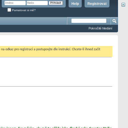
Help
Registrovat
Pamatovat si mě?
Pokročilé hledání
na odkaz pro registraci a postupovjte dle instrukcí. Chcete-li ihned začít