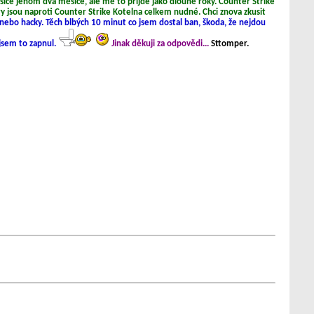
ice jenom dva měsíce, ale mě to přijde jako dlouhé roky. Counter Strike
hry jsou naproti Counter Strike Kotelna celkem nudné. Chci znova zkusit
y nebo hacky. Těch blbých 10 minut co jsem dostal ban, škoda, že nejdou
 jsem to zapnul.
Jinak děkuji za odpovědi...
Sttomper.