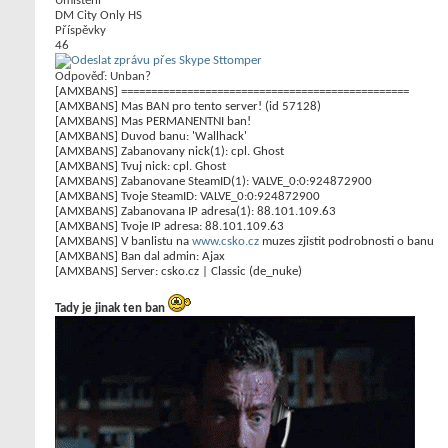
Umístění
DM City Only HS
Příspěvky
46
Odpověď: Unban?
[AMXBANS] ================================================
[AMXBANS] Mas BAN pro tento server! (id 57128)
[AMXBANS] Mas PERMANENTNI ban!
[AMXBANS] Duvod banu: 'Wallhack'
[AMXBANS] Zabanovany nick(1): cpl. Ghost
[AMXBANS] Tvuj nick: cpl. Ghost
[AMXBANS] Zabanovane SteamID(1): VALVE_0:0:924872900
[AMXBANS] Tvoje SteamID: VALVE_0:0:924872900
[AMXBANS] Zabanovana IP adresa(1): 88.101.109.63
[AMXBANS] Tvoje IP adresa: 88.101.109.63
[AMXBANS] V banlistu na
www.csko.cz
muzes zjistit podrobnosti o banu
[AMXBANS] Ban dal admin: Ajax
[AMXBANS] Server: csko.cz | Classic (de_nuke)
Tady je jinak ten ban