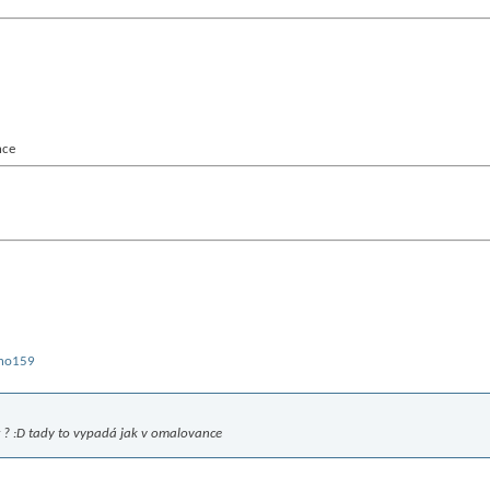
nce
at ? :D tady to vypadá jak v omalovance