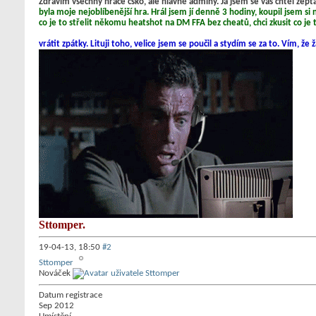
Zdravím všechny hráče csko, ale hlavně adminy. Já jsem se vás chtěl ze
byla moje nejoblíbenější hra. Hrál jsem jí denně 3 hodiny, koupil jsem si
co je to střelit někomu heatshot na DM FFA bez cheatů, chci zkusit co je 
vrátit zpátky. Lituji toho, velice jsem se poučil a stydím se za to. Vím, ž
Sttomper.
19-04-13,
18:50
#2
Sttomper
Nováček
Datum registrace
Sep 2012