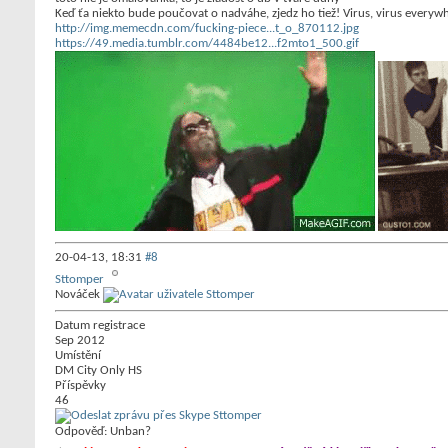
Keď ťa niekto bude poučovat o nadváhe, zjedz ho tiež! Virus, virus everyw
http://img.memecdn.com/fucking-piece...t_o_870112.jpg
https://49.media.tumblr.com/4484be12...f2mto1_500.gif
20-04-13,
18:31
#8
Sttomper
Nováček
Datum registrace
Sep 2012
Umístění
DM City Only HS
Příspěvky
46
Odpověď: Unban?