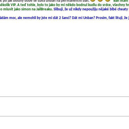
ptat po jak dlouhý době se dává unban na permanentní ban.
Ban mám s
 několik VIP. A teď tohle, bylo to jako by mi někdo bodnul kudlu do srdce, všechny 
to mluvit jako simon na JailBreaku.
Slibuji, že už nikdy nepoužiju nějaké blbé cheat
e žádám moc, ale nemohli by jste mi dát 2 šanci? Dát mi Unban? Prosím, fakt lituji, že