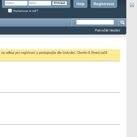
Help
Registrovat
Pamatovat si mě?
Pokročilé hledání
na odkaz pro registraci a postupovjte dle instrukcí. Chcete-li ihned začít