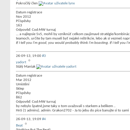
Pokročilý člen
Datum registrace
Nov 2012
Příspěvky
163
Odpověď: Cod:MW turnaj
... a najlepsie 5v5, mohli by vzniknúť celkom zaujimavé stratégie/kombiná
teamoch, určite by tam museli byť nejaké reštrikcie, lebo ak si vezmeš napr.
If I tell you I'm good, you would probably think I'm boasting. If I tell you 
26-09-13,
19:00
#3
yadort
Stálý Maniak
Datum registrace
Mar 2012
Umístění
Sklep
Příspěvky
862
Odpověď: Cod:MW turnaj
by nebylo špatné,jsme taky o tom uvažovali s starkem a belikem ..
HnS (1 admins), admin: Grakon2702 - Ja to jebu do pice banujte si to sami
26-09-13,
19:09
#4
Beat
(Nothing But The Beat)