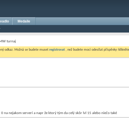
vadlo
Medaile
MW turnaj
dený odkaz. Možná se budete muset
registrovat
, než budete moci odesílat příspěvky: klikněte 
0 na nejakom serveri a napr že ktorý tým da celý skôr lvl 15 alebo niečo také