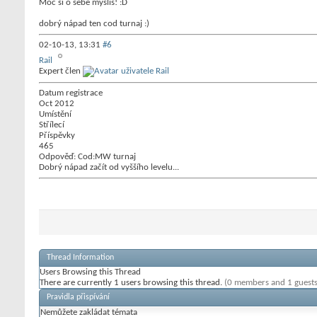
Moc si o sebe myslíš! :D
dobrý nápad ten cod turnaj :)
02-10-13,
13:31
#6
Rail
Expert člen
Datum registrace
Oct 2012
Umístění
Střílecí
Příspěvky
465
Odpověď: Cod:MW turnaj
Dobrý nápad začít od vyššího levelu...
Thread Information
Users Browsing this Thread
There are currently 1 users browsing this thread.
(0 members and 1 guests
Pravidla přispívání
Nemůžete
zakládat témata