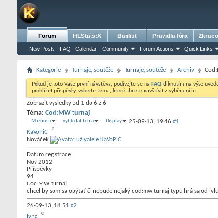
Forum
HLStats:X
Banlist
Pravidla fóra
Zkraco
New Posts
FAQ
Calendar
Community
Forum Actions
Quick Links
Kategorie
Turnaje, soutěže
Turnaje, soutěže
Archiv
Cod:
Pokud je toto Vaše první návštěva, podívejte se na
FAQ
kliknutím na výše uve
prohlížet příspěvky, vyberte téma, které chcete navštívit z výběru níže.
Zobrazit výsledky od 1 do 6 z 6
Téma:
Cod:MW turnaj
Možnosti
vyhledat téma
Display
25-09-13,
19:46
#1
KaVoPiC
Nováček
Datum registrace
Nov 2012
Příspěvky
94
Cod:MW turnaj
chcel by som sa opýtať či nebude nejaký cod:mw turnaj typu hrá sa od lvlu 
26-09-13,
18:51
#2
lynx