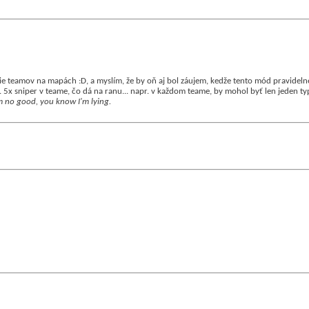
cie teamov na mapách :D, a myslím, že by oň aj bol záujem, kedže tento mód pravideln
 5x sniper v teame, čo dá na ranu... napr. v každom teame, by mohol byť len jeden typ 
I'm no good, you know I'm lying.