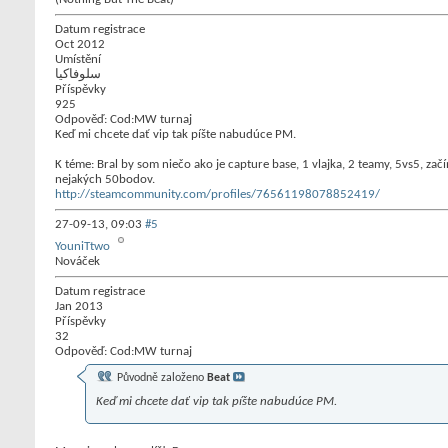
Datum registrace
Oct 2012
Umístění
سلوفاكيا
Příspěvky
925
Odpověď: Cod:MW turnaj
Keď mi chcete dať vip tak píšte nabudúce PM.
K téme: Bral by som niečo ako je capture base, 1 vlajka, 2 teamy, 5vs5, zač
nejakých 50bodov.
http://steamcommunity.com/profiles/76561198078852419/
27-09-13,
09:03
#5
YouniTtwo
Nováček
Datum registrace
Jan 2013
Příspěvky
32
Odpověď: Cod:MW turnaj
Původně založeno
Beat
Keď mi chcete dať vip tak píšte nabudúce PM.