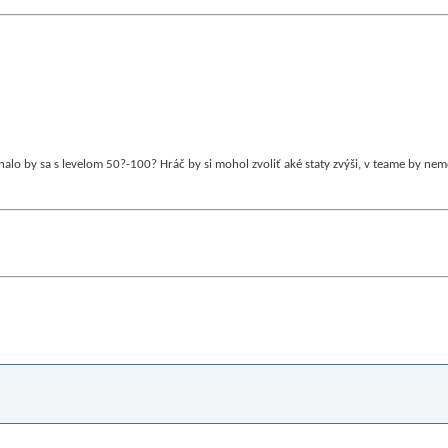
ínalo by sa s levelom 50?-100? Hráč by si mohol zvoliť aké staty zvýši, v teame by nem