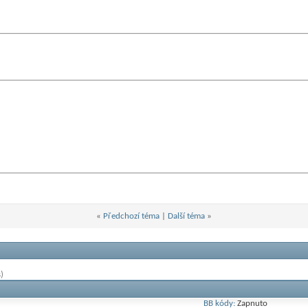
«
Předchozí téma
|
Další téma
»
)
BB kódy:
Zapnuto