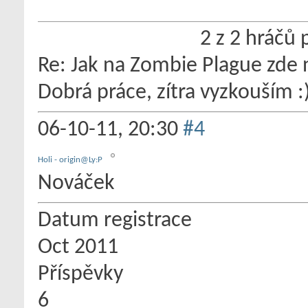
2 z 2 hráčů 
Re: Jak na Zombie Plague zde 
Dobrá práce, zítra vyzkouším :
06-10-11,
20:30
#4
Holi - origin@Ly:P
Nováček
Datum registrace
Oct 2011
Příspěvky
6