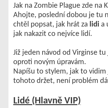
Jak na Zombie Plague zde na 
Ahojte, poslední dobou je tu n
chtěl popsat, jak hrát za
lidi
a 
jak nakazit co nejvíce lidí.
Již jeden návod od Virginse tu j
oproti novým úpravám.
Napíšu to stylem, jak to vidim
tohoto držet, není problém d
Lidé (Hlavně VIP)