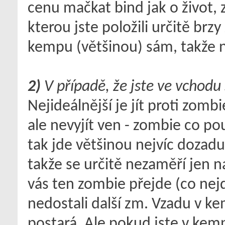
cenu mačkat bind jak o život, 
kterou jste položili určitě brz
kempu (většinou) sám, takže n
2)
V případě, že jste ve vchodu 
Nejideálnější je jít proti zomb
ale nevyjít ven - zombie co pou
tak jde většinou nejvíc dozadu 
takže se určitě nezaměří jen n
vás ten zombie přejde (co nej
nedostali další zm. Vzadu v k
postará. Ale pokud jste v kem