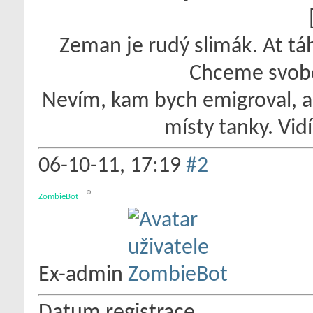
Zeman je rudý slimák. At t
Chceme svobo
Nevím, kam bych emigroval, al
místy tanky. Vidí
06-10-11,
17:19
#2
ZombieBot
Ex-admin