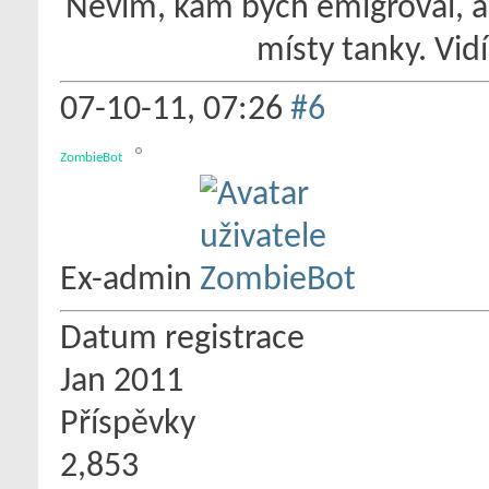
Nevím, kam bych emigroval, al
místy tanky. Vidí
07-10-11,
07:26
#6
ZombieBot
Ex-admin
Datum registrace
Jan 2011
Příspěvky
2,853