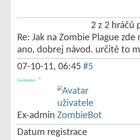
2 z 2 hráčů 
Re: Jak na Zombie Plague zde 
ano, dobrej návod. určitě to
07-10-11,
06:45
#5
ZombieBot
Ex-admin
Datum registrace