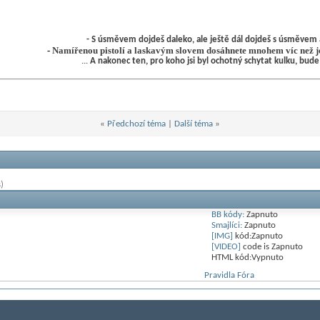
- S úsměvem dojdeš daleko, ale ještě dál dojdeš s úsměvem a
-
Namířenou pistolí a laskavým slovem dosáhnete mnohem víc než j
...
A nakonec ten, pro koho jsi byl ochotný schytat kulku, bude
«
Předchozí téma
|
Další téma
»
)
BB kódy:
Zapnuto
Smajlíci:
Zapnuto
[IMG]
kód:
Zapnuto
[VIDEO]
code is
Zapnuto
HTML kód:
Vypnuto
Pravidla Fóra