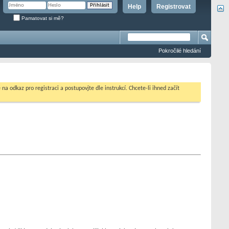
Help
Registrovat
Pamatovat si mě?
Pokročilé hledání
na odkaz pro registraci a postupovjte dle instrukcí. Chcete-li ihned začít