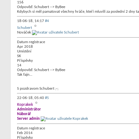
156
Odpověď: Schubert --> ByBee
Kdybych si měl pamatovat všechny hráče, kteří mluvili za poslední 2 dny t
18-06-18,
14:17
#4
Schubert
Nováček
Datum registrace
Apr 2018
Umístění
SK
Příspěvky
14
Odpověď: Schubert --> ByBee
Tak fajn...
S pozdravom Schubert ;-;
22-06-18,
05:40
#5
Koprakek
Administrátor
Náborář
Server admin
Datum registrace
Feb 2014
Příspěvky