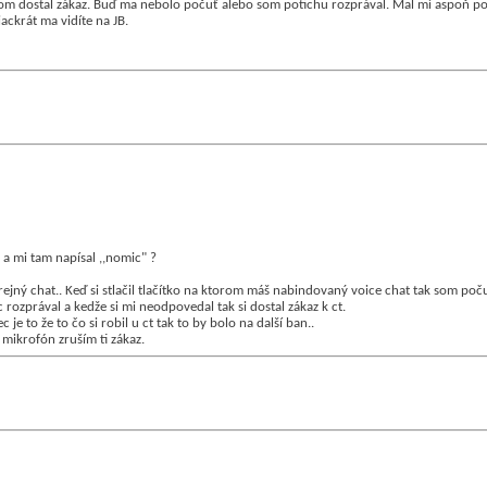
om dostal zákaz. Buď ma nebolo počuť alebo som potichu rozprával. Mal mi aspoň pove
ackrát ma vidíte na JB.
 mi tam napísal ,,nomic" ?
ejný chat.. Keď si stlačil tlačítko na ktorom máš nabindovaný voice chat tak som poč
 rozprával a kedže si mi neodpovedal tak si dostal zákaz k ct.
 je to že to čo si robil u ct tak to by bolo na další ban..
mikrofón zruším ti zákaz.