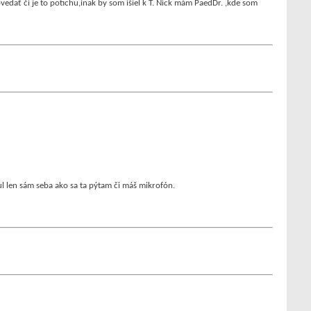
dať či je to potichu,inak by som išiel k T. Nick mám PaedDr. ,kde som
ul len sám seba ako sa ta pýtam či máš mikrofón.