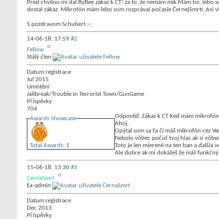
Pred chvíľou mi dal ByBee zákaz k CT! za to ,že nemám mik.Mám ho ,lebo s
dostal zákaz. Mikrofón mám lebo som rozprával počasie ČernejSmrti..Asi vi
S pozdravom Schubert ;-;
14-06-18,
17:59
#2
Fellow
Stálý člen
Datum registrace
Jul 2015
Umístění
Jailbreak/Trouble in Terrorist Town/GunGame
Příspěvky
704
Odpověď: Zákaz k CT Keď mám mikrofón a
Awards Showcase
Ahoj,
Opýtal som sa ťa čí máš mikrofón cez Ver
Nebolo vôbec počuť tvoj hlas ak si vôbec
Total Awards
: 1
Toto je len mierené na ten ban a ďalšia vec
Ale dobre ak mi dokážeš že máš funkčný 
15-06-18,
13:30
#3
CernaSmrt
Ex-admin
Datum registrace
Dec 2013
Příspěvky