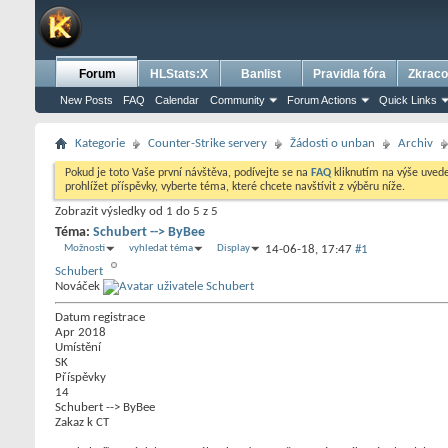
Forum
HLStats:X
Banlist
Pravidla fóra
Zkraco
New Posts
FAQ
Calendar
Community
Forum Actions
Quick Links
Kategorie
Counter-Strike servery
Žádosti o unban
Archiv
Pokud je toto Vaše první návštěva, podívejte se na
FAQ
kliknutím na výše uve
prohlížet příspěvky, vyberte téma, které chcete navštívit z výběru níže.
Zobrazit výsledky od 1 do 5 z 5
Téma:
Schubert --> ByBee
Možnosti
vyhledat téma
Display
14-06-18,
17:47
#1
Schubert
Nováček
Datum registrace
Apr 2018
Umístění
SK
Příspěvky
14
Schubert --> ByBee
Zakaz k CT