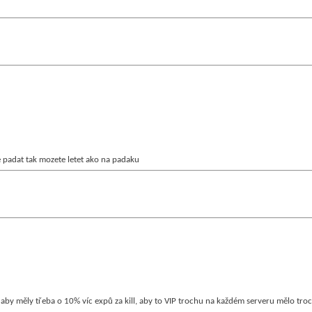
 padat tak mozete letet ako na padaku
 aby měly třeba o 10% víc expů za kill, aby to VIP trochu na každém serveru mělo tro