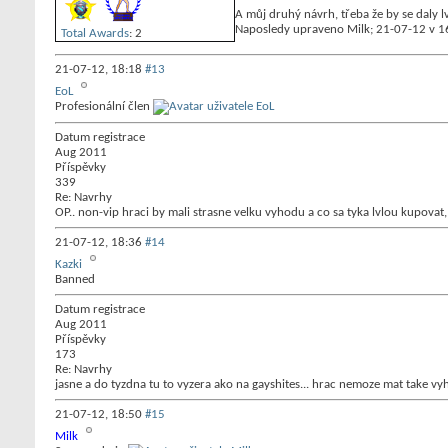
A můj druhý návrh, třeba že by se daly lv
Naposledy upraveno Milk; 21-07-12 v
1
Total Awards
: 2
21-07-12,
18:18
#13
EoL
Profesionální člen
Datum registrace
Aug 2011
Příspěvky
339
Re: Navrhy
OP.. non-vip hraci by mali strasne velku vyhodu a co sa tyka lvlou kupovat
21-07-12,
18:36
#14
Kazki
Banned
Datum registrace
Aug 2011
Příspěvky
173
Re: Navrhy
jasne a do tyzdna tu to vyzera ako na gayshites... hrac nemoze mat take vy
21-07-12,
18:50
#15
Milk