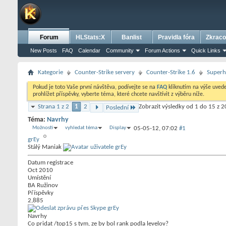
Forum
HLStats:X
Banlist
Pravidla fóra
Zkraco
New Posts
FAQ
Calendar
Community
Forum Actions
Quick Links
Kategorie
Counter-Strike servery
Counter-Strike 1.6
Superh
Pokud je toto Vaše první návštěva, podívejte se na
FAQ
kliknutím na výše uve
prohlížet příspěvky, vyberte téma, které chcete navštívit z výběru níže.
Strana 1 z 2
1
2
Zobrazit výsledky od 1 do 15 z 2
Poslední
Téma:
Navrhy
Možnosti
vyhledat téma
Display
05-05-12,
07:02
#1
grEy
Stálý Maniak
Datum registrace
Oct 2010
Umístění
BA Ružinov
Příspěvky
2,885
Navrhy
Co pridat /top15 s tym, ze by bol rank podla levelov?