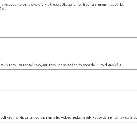
ly kupovat :D cena okolo VIP a třeba 30kč za lvl :D. Trochu šílenější nápad :D.
6:57
.
, tak k tomu sa radsej nevyjadrujem.. popripadne by som dal 1 level 300kč ;)
hodi ked ma vip ze ten co vip nema ho vobec neda.. levely kupovat nie ! a inak uz je 