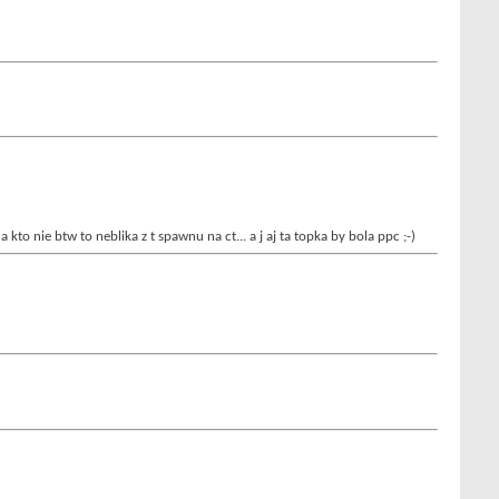
nie btw to neblika z t spawnu na ct... a j aj ta topka by bola ppc ;-)