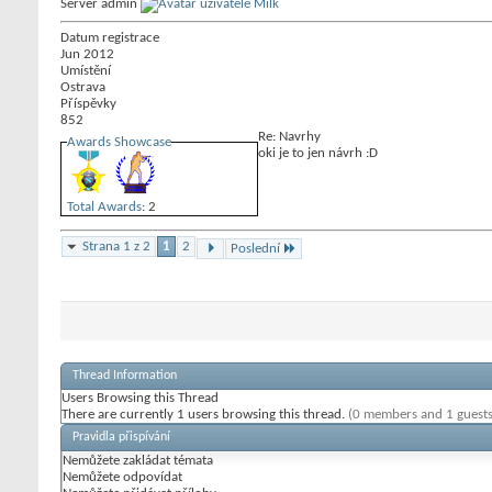
Server admin
Datum registrace
Jun 2012
Umístění
Ostrava
Příspěvky
852
Re: Navrhy
Awards Showcase
oki je to jen návrh :D
Total Awards
: 2
Strana 1 z 2
1
2
Poslední
Thread Information
Users Browsing this Thread
There are currently 1 users browsing this thread.
(0 members and 1 guests
Pravidla přispívání
Nemůžete
zakládat témata
Nemůžete
odpovídat