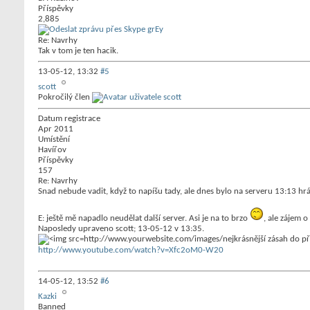
Příspěvky
2,885
Re: Navrhy
Tak v tom je ten hacik.
13-05-12,
13:32
#5
scott
Pokročilý člen
Datum registrace
Apr 2011
Umístění
Havířov
Příspěvky
157
Re: Navrhy
Snad nebude vadit, když to napíšu tady, ale dnes bylo na serveru 13:13 hrá
E: ještě mě napadlo neudělat další server. Asi je na to brzo
, ale zájem 
Naposledy upraveno scott; 13-05-12 v
13:35
.
http://www.youtube.com/watch?v=Xfc2oM0-W20
14-05-12,
13:52
#6
Kazki
Banned