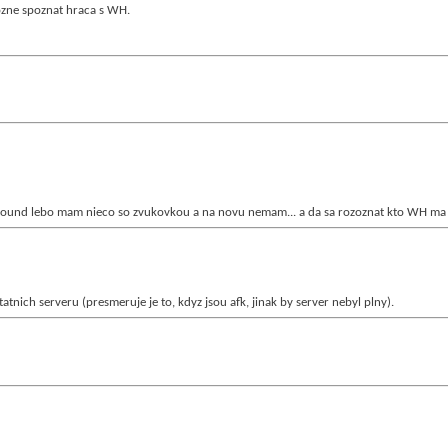
ozne spoznat hraca s WH.
und lebo mam nieco so zvukovkou a na novu nemam... a da sa rozoznat kto WH ma a kto 
tatnich serveru (presmeruje je to, kdyz jsou afk, jinak by server nebyl plny).