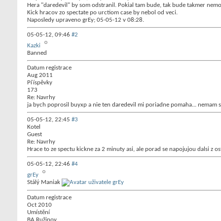
Hera "daredevil" by som odstranil. Pokial tam bude, tak bude takmer nem
Kick hracov zo spectate po urctiom case by nebol od veci.
Naposledy upraveno grEy; 05-05-12 v
08:28
.
05-05-12,
09:46
#2
Kazki
Banned
Datum registrace
Aug 2011
Příspěvky
173
Re: Navrhy
ja bych poprosil buyxp a nie ten daredevil mi poriadne pomaha... nemam so
05-05-12,
22:45
#3
Kotel
Guest
Re: Navrhy
Hrace to ze spectu kickne za 2 minuty asi, ale porad se napojujou dalsi z os
05-05-12,
22:46
#4
grEy
Stálý Maniak
Datum registrace
Oct 2010
Umístění
BA Ružinov