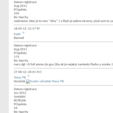
Datum registrace
Aug 2011
Příspěvky
339
Re: Navrhy
nedostane, lebo je to moc "silny" :) a flash je pekne otravny, pisal som to 
16-05-12,
21:17
#9
Kazki
Banned
Datum registrace
Aug 2011
Příspěvky
173
Re: Navrhy
naco dgl :-D full ammo do gun (iba ak je nejaka) namiesto flashu a smoke :)
27-06-12,
20:41
#10
TexasˇPB
Nováček
Datum registrace
Jun 2012
Umístění
KOTELNA
Příspěvky
56
Re: Navrhy