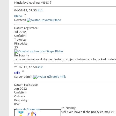
Musia byt leveli na MENO ?
04-07-12,
07:35
#11
Blaho
Nováček
Datum registrace
Jul 2012
Umístění
Travnica
Příspěvky
23
Re: Navrhy
Ja by som navrhoval aby nemiesto hp co je za betmena bolo, ze ked budete
21-07-12,
16:50
#12
Milk
Server admin
Datum registrace
Jun 2012
Umístění
Ostrava
Příspěvky
852
Re: Navrhy
Awards Showcase
Měl bych návrh třeba pro ty co mají VIP,