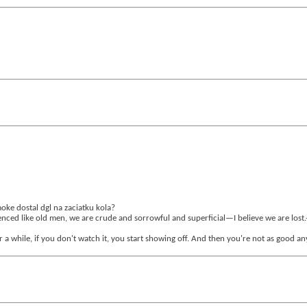
oke dostal dgl na zaciatku kola?
enced like old men, we are crude and sorrowful and superficial—I believe we are lost.
r a while, if you don't watch it, you start showing off. And then you're not as good an