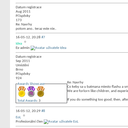
Datum registrace
Aug 2011
Příspěvky
173
Re: Navrhy
potom ano.. teraz este nie..
16-05-12,
20:28
#7
Idea
Ex-admin
Datum registrace
Sep 2011
Umístění
Brno
Příspěvky
924
Re: Navrhy
Awards Showcase
Co keby sa u batmana miesto flashu a sm
We are forlorn like children, and experi
If you do something too good, then, afte
Total Awards
: 3
16-05-12,
20:29
#8
EoL
Profesionální člen