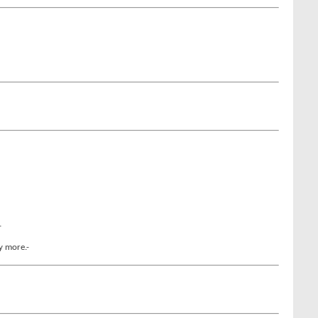
-
y more.-