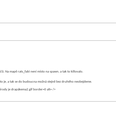
čů. Na mapě rats_fabi není místo na spawn, a tak to killovalo.
o to je, a tak se do budoucna možná stejně bez druhého neobejdeme.