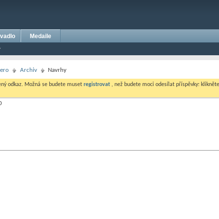
vadlo
Medaile
ero
Archiv
Navrhy
dený odkaz. Možná se budete muset
registrovat
, než budete moci odesílat příspěvky: klikněte 
0