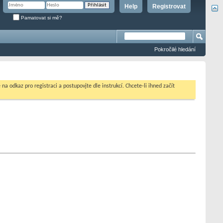
Help
Registrovat
Pamatovat si mě?
Pokročilé hledání
na odkaz pro registraci a postupovjte dle instrukcí. Chcete-li ihned začít