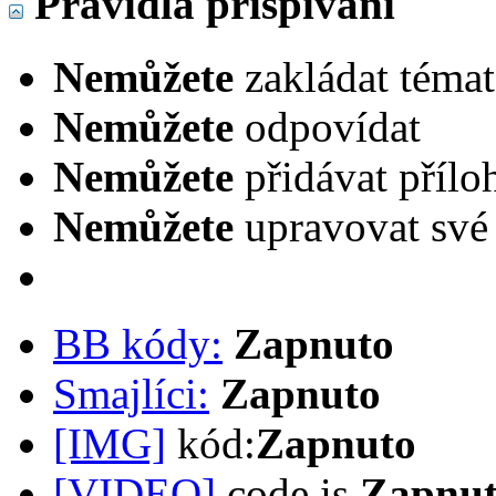
Pravidla přispívání
Nemůžete
zakládat témat
Nemůžete
odpovídat
Nemůžete
přidávat přílo
Nemůžete
upravovat své
BB kódy:
Zapnuto
Smajlíci:
Zapnuto
[IMG]
kód:
Zapnuto
[VIDEO]
code is
Zapnu