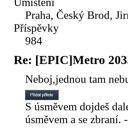
Umístění
Praha, Český Brod, Jir
Příspěvky
984
Re: [EPIC]Metro 20
Neboj,jednou tam neb
S úsměvem dojdeš dalek
úsměvem a se zbraní. 