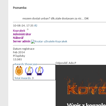
Poznamka:
mozem dostat unban? dik,stale dostavam za nic... DIK
10-06-24,
17:35
#2
Koprakek
Administrátor
Náborář
Server admin
Datum registrace
Feb 2014
Příspěvky
13,065
Odpověď: Ado.P
Awards Showcase
Total Awards
: 3