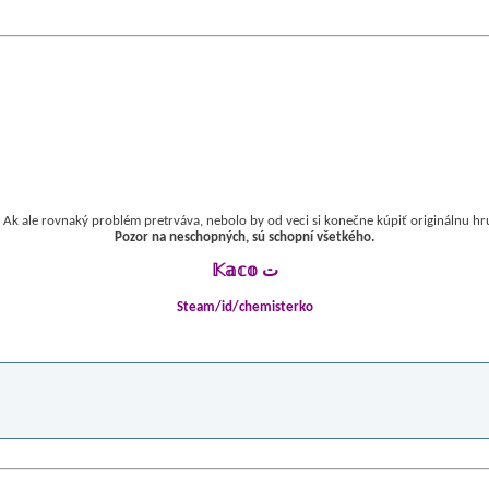
. Ak ale rovnaký problém pretrváva, nebolo by od veci si konečne kúpiť originálnu 
Pozor na neschopných, sú schopní všetkého.
𝕂𝕒𝕔𝕠 ﺕ
Steam/id/chemisterko