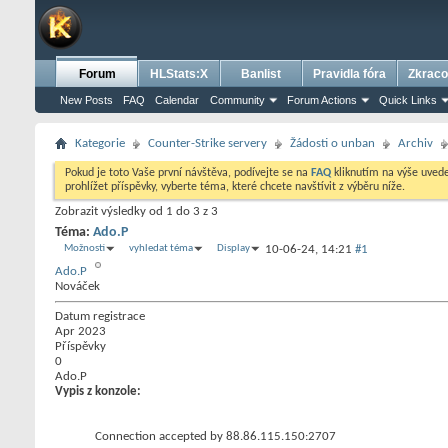
Forum
HLStats:X
Banlist
Pravidla fóra
Zkraco
New Posts
FAQ
Calendar
Community
Forum Actions
Quick Links
Kategorie
Counter-Strike servery
Žádosti o unban
Archiv
Pokud je toto Vaše první návštěva, podívejte se na
FAQ
kliknutím na výše uve
prohlížet příspěvky, vyberte téma, které chcete navštívit z výběru níže.
Zobrazit výsledky od 1 do 3 z 3
Téma:
Ado.P
Možnosti
vyhledat téma
Display
10-06-24,
14:21
#1
Ado.P
Nováček
Datum registrace
Apr 2023
Příspěvky
0
Ado.P
Vypis z konzole:
Connection accepted by 88.86.115.150:2707