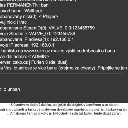
- S úsměvem dojdeš daleko, ale ještě dál dojdeš s úsměvem a se zbraní.
mířenou pistolí a laskavým slovem dosáhnete mnohem víc než jen laskavým sl
...
A nakonec ten, pro koho jsi byl ochotný schytat kulku, bude držet zbraň.