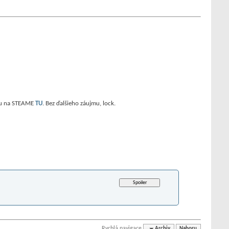
hru na STEAME
TU
. Bez ďalšieho záujmu, lock.
Rychlá navigace
Archiv
Nahoru