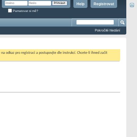
Help
Registrovat
Pamatovat si mě?
Pokročilé hledání
na odkaz pro registraci a postupovjte dle instrukcí. Chcete-li ihned začít