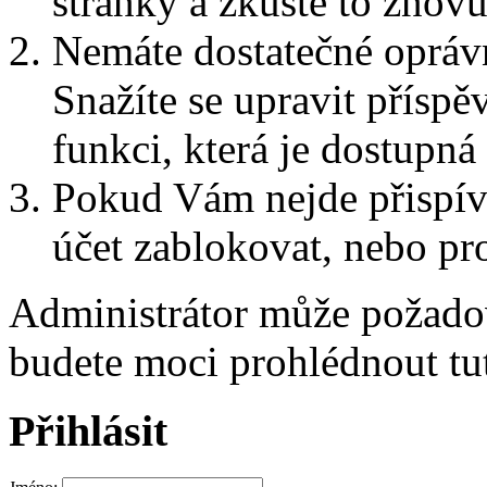
stránky a zkuste to znovu
Nemáte dostatečné oprávn
Snažíte se upravit přísp
funkci, která je dostupn
Pokud Vám nejde přispív
účet zablokovat, nebo pro
Administrátor může požad
budete moci prohlédnout tu
Přihlásit