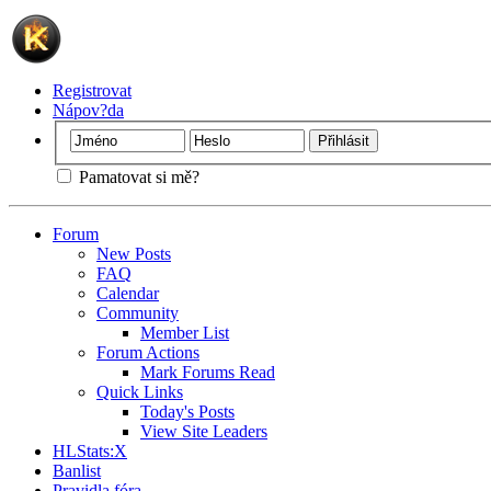
Registrovat
Nápov?da
Pamatovat si mě?
Forum
New Posts
FAQ
Calendar
Community
Member List
Forum Actions
Mark Forums Read
Quick Links
Today's Posts
View Site Leaders
HLStats:X
Banlist
Pravidla fóra