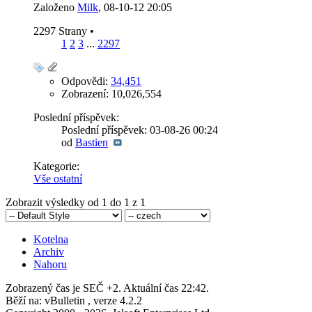
Založeno
Milk
‎, 08-10-12 20:05
2297 Strany
•
1
2
3
...
2297
Odpovědi:
34,451
Zobrazení: 10,026,554
Poslední příspěvek:
Poslední příspěvek: 03-08-26
00:24
od
Bastien
Kategorie:
Vše ostatní
Zobrazit výsledky od 1 do 1 z 1
Kotelna
Archiv
Nahoru
Zobrazený čas je SEČ +2. Aktuální čas
22:42
.
Běží na: vBulletin , verze 4.2.2