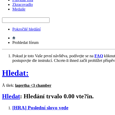
Zkracovadlo
Medaile
Pokročilé hledání
Prohledat fórum
Pokud je toto Vaše první návštěva, podívejte se na
FAQ
kliknu
postupovjte dle instrukcí. Chcete-li ihned začít prohlížet příspě
Hledat:
Å títek:
lagertha <3 chamber
Hledat
:
Hledání trvalo
0.00
vte?in.
[HRA] Poslední slovo vede