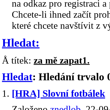
na odkaz pro registraci a 
Chcete-li ihned začít pro
které chcete navštívit z v
Hledat:
Å títek:
za mě zapat1.
Hledat
:
Hledání trvalo
[HRA] Slovní fotbálek
Založeno
znedlob
‎, 22-0