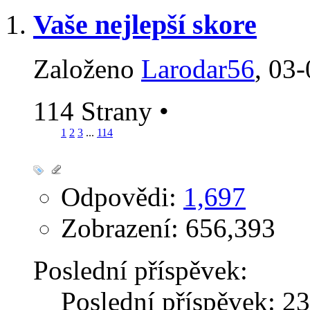
Vaše nejlepší skore
Založeno
Larodar56
‎, 03
114 Strany
•
1
2
3
...
114
Odpovědi:
1,697
Zobrazení: 656,393
Poslední příspěvek:
Poslední příspěvek: 2