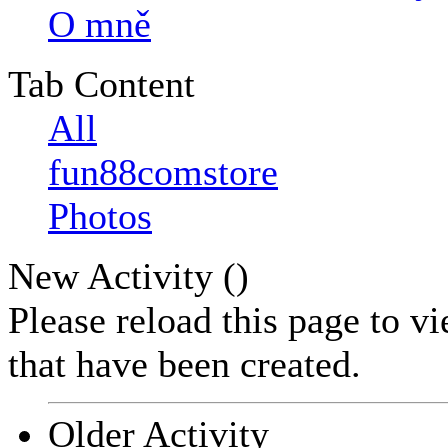
O mně
Tab Content
All
fun88comstore
Photos
New Activity (
)
Please reload this page to v
that have been created.
Older Activity