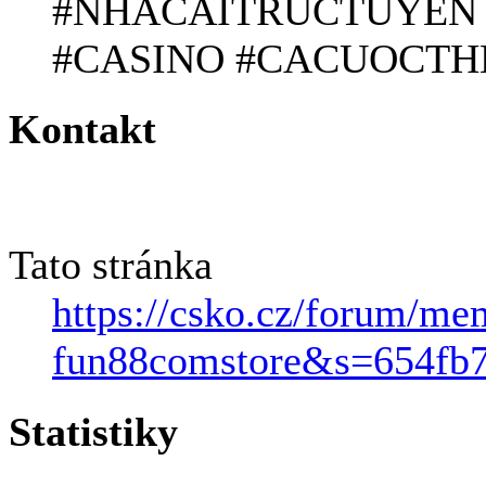
#NHACAITRUCTUYEN
#CASINO #CACUOCT
Kontakt
Tato stránka
https://csko.cz/forum/m
fun88comstore&s=654fb
Statistiky