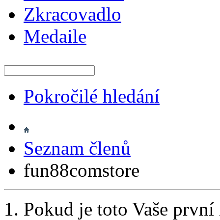
Zkracovadlo
Medaile
Pokročilé hledání
Seznam členů
fun88comstore
Pokud je toto Vaše první