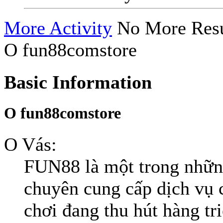
More Activity
No More Resu
O fun88comstore
Basic Information
O fun88comstore
O Vás:
FUN88 là một trong những 
chuyên cung cấp dịch vụ 
chơi đang thu hút hàng t