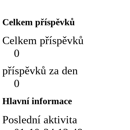
Celkem příspěvků
Celkem příspěvků
0
příspěvků za den
0
Hlavní informace
Poslední aktivita