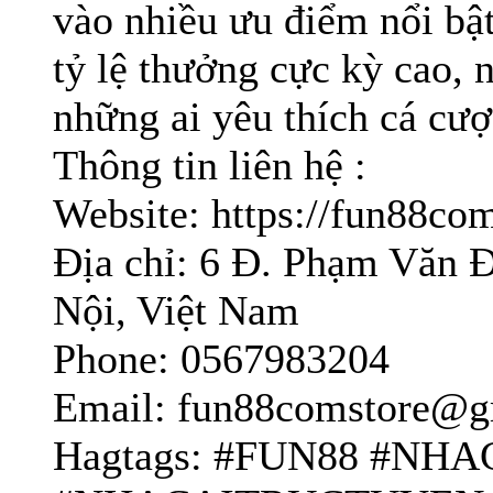
vào nhiều ưu điểm nổi bậ
tỷ lệ thưởng cực kỳ cao, 
những ai yêu thích cá cượ
Thông tin liên hệ :
Website: https://fun88com
Địa chỉ: 6 Đ. Phạm Văn 
Nội, Việt Nam
Phone: 0567983204
Email: fun88comstore@g
Hagtags: #FUN88 #NH