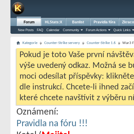
Forum
HLStats:X
Banlist
Pravidla fóra
Zkraco
New Posts
FAQ
Calendar
Community
Forum Actions
Quick Links
Kategorie
Counter-Strike servery
Counter-Strike 1.6
War3 FT
Pokud je toto Vaše první návštěv
výše uvedený odkaz. Možná se 
moci odesílat příspěvky: klikněte
dle instrukcí. Chcete-li ihned zač
které chcete navštívit z výběru ní
Oznámení:
Pravidla na fóru !!!