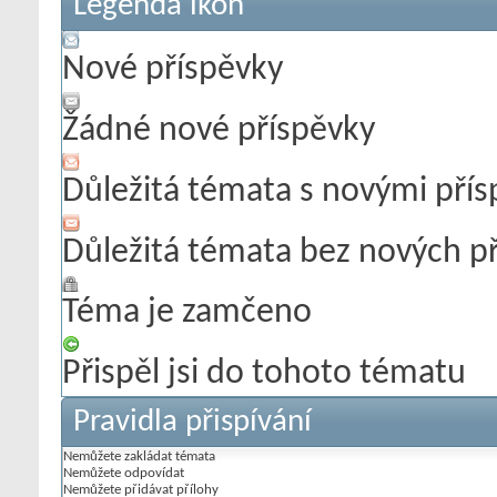
Legenda ikon
Nové příspěvky
Žádné nové příspěvky
Důležitá témata s novými pří
Důležitá témata bez nových p
Téma je zamčeno
Přispěl jsi do tohoto tématu
Pravidla přispívání
Nemůžete
zakládat témata
Nemůžete
odpovídat
Nemůžete
přidávat přílohy