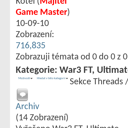
Kotel
‎(
Majitel
Game Master
)
10-09-10
Zobrazení:
716,835
Zobrazuji témata od 0 do 0 z 0
Kategorie:
War3 FT, Ultimat
Možnosti
Hledat v této kategorii
Sekce
Threads 
Archiv
(14 Zobrazení)