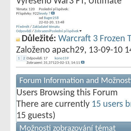
Vyřešeno War3 FT, Ultimate
Témata: 120
Poslední příspěvek:
Příspěvky: 922
levely ?
od
Bager258
22-02-20,
13:48
Předmět
/
Zakladatel tématu
Odpovědi
/
Zobrazení
Poslední příspěvek
Důležité:
Warcraft 3 Frozen 
Založeno
apach29
‎, 13-09-10 
1
2
Odpovědi:
17
kono159
Zobrazení: 31,371
23-02-13,
14:11
Forum Information and Možnost
Users Browsing this Forum
There are currently
15 users b
15 guests)
Možnosti zobrazování témat